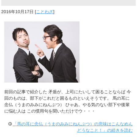
2016年10月17日
[
ことわざ
]
前回の記事で紹介した 矛盾が、上司にたいして困ることならば 今
回のものは、部下がこれだと困るものといえそうです。 馬の耳に
念仏（うまのみみにねんぶつ） ひゃあ。やる気のない部下や後輩
に悩む人は この慣用句を聞いただけでウ・・・
「馬の耳に念仏（うまのみみにねんぶつ）の意味はこんなめん
どうなこと！」の続きを読む