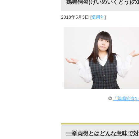
鶏鳴狗盗(けいめいくとう)
2018年5月3日
[
慣用句
]
「鶏鳴狗盗(
一挙両得とはどんな意味で対