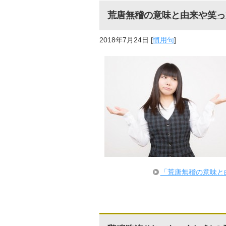
荒唐無稽の意味と由来や笑っ
2018年7月24日
[
慣用句
]
「荒唐無稽の意味と