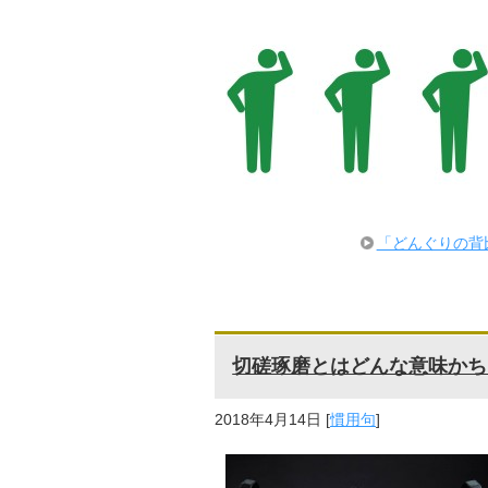
「どんぐりの背
切磋琢磨とはどんな意味かち
2018年4月14日
[
慣用句
]