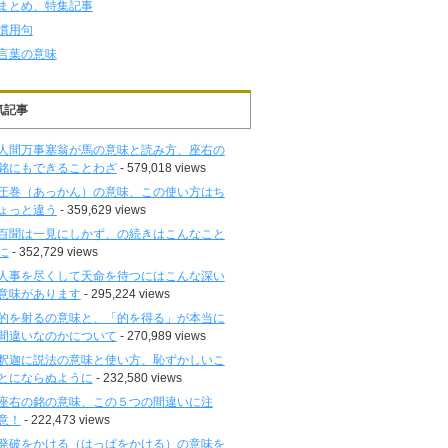
まとめ、特集記事
慣用句
言葉の意味
気記事
人間万事塞翁が馬の意味と読み方、座右の
銘にもできることわざ
- 579,018 views
圧巻（あっかん）の意味、この使い方はち
ょっと違う
- 359,629 views
百聞は一見にしかず、の続きはこんなこと
に
- 352,729 views
人事を尽くして天命を待つにはこんな深い
意味があります
- 295,224 views
的を射るの意味と、「的を得る」が本当に
間違いなのかについて
- 270,989 views
釈迦に説法の意味と使い方、恥ずかしいこ
とにならぬように
- 232,580 views
座右の銘の意味、この５つの間違いに注
意！
- 222,473 views
発破をかける（はっぱをかける）の意味を