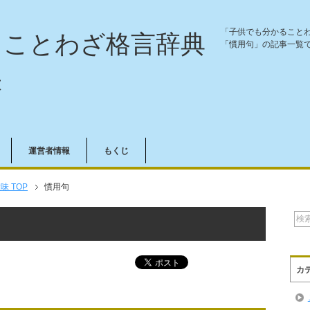
「子供でも分かること
ることわざ格言辞典
「慣用句」の記事一覧
味
運営者情報
もくじ
 TOP
慣用句
カ