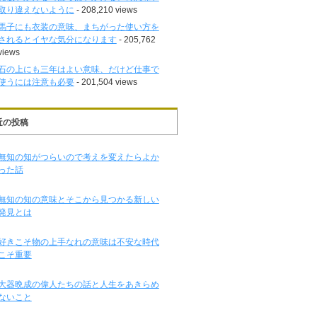
取り違えないように
- 208,210 views
馬子にも衣装の意味、まちがった使い方を
されるとイヤな気分になります
- 205,762
views
石の上にも三年はよい意味、だけど仕事で
使うには注意も必要
- 201,504 views
近の投稿
無知の知がつらいので考えを変えたらよか
った話
無知の知の意味とそこから見つかる新しい
発見とは
好きこそ物の上手なれの意味は不安な時代
こそ重要
大器晩成の偉人たちの話と人生をあきらめ
ないこと