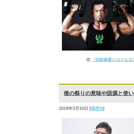
「切磋琢磨とはどんな
後の祭りの意味や語源と使い
2018年3月10日
[
慣用句
]