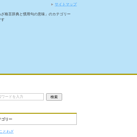
サイトマップ
わざ格言辞典と慣用句の意味」のカテゴリー
です
テゴリー
ことわざ