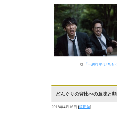
「一網打尽(いちも
どんぐりの背比べの意味と類
2018年4月16日
[
慣用句
]