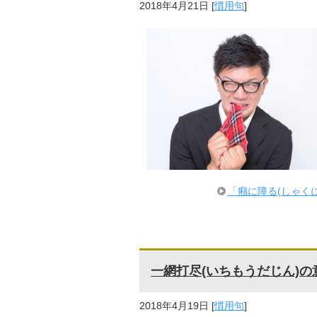
2018年4月21日
[
慣用句
]
「癪に障る(しゃく
一網打尽(いちもうだじん)
2018年4月19日
[
慣用句
]