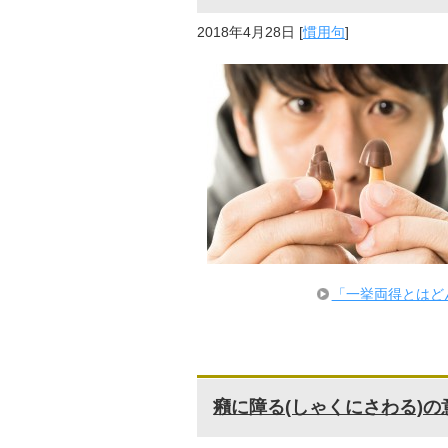
2018年4月28日
[
慣用句
]
「一挙両得とはど
癪に障る(しゃくにさわる)