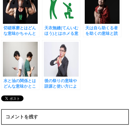
切磋琢磨とはどん
天衣無縫(てんいむ
天は自ら助くる者
な意味かちゃんと
ほう)とはホメる意
を助くの意味と読
知れば好きな言葉
味で使える良い言
み方、本当にそん
になりそう
葉
なことがあるのか
水と油の関係とは
後の祭りの意味や
どんな意味かとこ
語源と使い方によ
の慣用句を使うメ
り良い言葉になる
リット
ことについて
コメントを残す