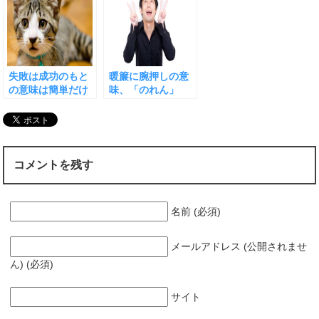
失敗は成功のもと
暖簾に腕押しの意
の意味は簡単だけ
味、「のれん」
どココには注意
「腕押し」って
何？
コメントを残す
名前 (必須)
メールアドレス (公開されませ
ん) (必須)
サイト