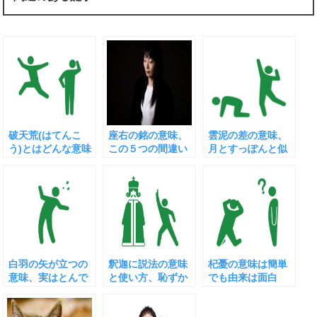
破天荒(はてんこ
座右の銘の意味、
雲泥の差の意味、
う)とはどんな意味
この５つの間違い
月とすっぽんと似
か知っていないと
に注意！
ているが少し違う
困ること
白羽の矢が立つの
釈迦に説法の意味
杞憂の意味は簡単
意味、実はとんで
と使い方、恥ずか
でも由来は面白
もない由来
しいことにならぬ
く、使い方もさま
ように
ざま