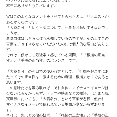
のブログに教えられたように感じます。
本当にありがとうございます。
実はこのようなコメントをさせてもらったのは、リクエストが
あるからなのです。
「大義名分」という言葉について、記事をお願いできないでし
ょうか。
意味自体はもちろん僕も承知しているのですが、その上でこの
言葉をチョイスさせていただいたのには個人的な理由がありま
す。
それは、僕がここ最近常々感じている疑問、「『根拠の正当
性』と『手段の正当性』のバランス」です。
「大義名分」の今日での使われ方として、「行動を起こすにあ
たってその正当性を主張するための道理・根拠」が主であると
思います。
この意味だけを汲み取れば、それ自体にマイナスのイメージは
少ないにもかかわらず、ドラマや映画などの物語、はたまた現
実世界においても、「大義名分」という言葉が悪役に使われ、
マイナスなイメージで使われている場面が少なからずありま
す。
それは、先ほどの僕の疑問、「『根拠の正当性』と『手段の正