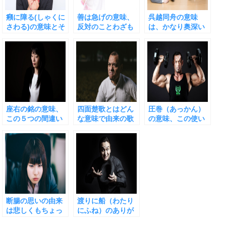
癪に障る(しゃくに
善は急げの意味、
呉越同舟の意味
さわる)の意味とそ
反対のことわざも
は、かなり奥深い
んな時どうすれば
あるけどやっぱり
です
いいか
大切
座右の銘の意味、
四面楚歌とはどん
圧巻（あっかん）
この５つの間違い
な意味で由来の歌
の意味、この使い
に注意！
は何か
方はちょっと違う
断腸の思いの由来
渡りに船（わたり
は悲しくもちょっ
にふね）のありが
と不可解な話
たい意味と「渡り