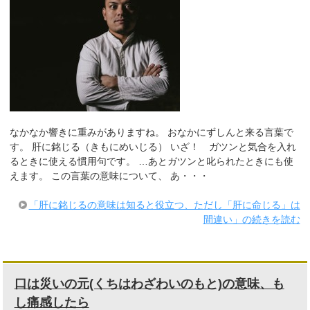
なかなか響きに重みがありますね。 おなかにずしんと来る言葉で
す。 肝に銘じる（きもにめいじる） いざ！ ガツンと気合を入れ
るときに使える慣用句です。 …あとガツンと叱られたときにも使
えます。 この言葉の意味について、 あ・・・
「肝に銘じるの意味は知ると役立つ、ただし「肝に命じる」は
間違い」の続きを読む
口は災いの元(くちはわざわいのもと)の意味、も
し痛感したら