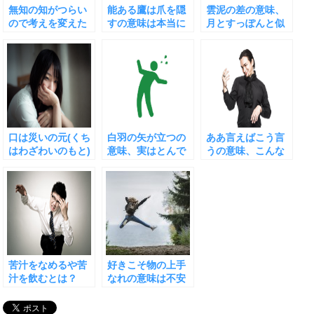
無知の知がつらい
能ある鷹は爪を隠
雲泥の差の意味、
ので考えを変えた
すの意味は本当に
月とすっぽんと似
らよかった話
大事なのか、注意
ているが少し違う
すること
口は災いの元(くち
白羽の矢が立つの
ああ言えばこう言
はわざわいのもと)
意味、実はとんで
うの意味、こんな
の意味、もし痛感
もない由来
人にはどうすれば
したら
いいの？
苦汁をなめるや苦
好きこそ物の上手
汁を飲むとは？
なれの意味は不安
「苦渋」との違い
な時代こそ重要
についても