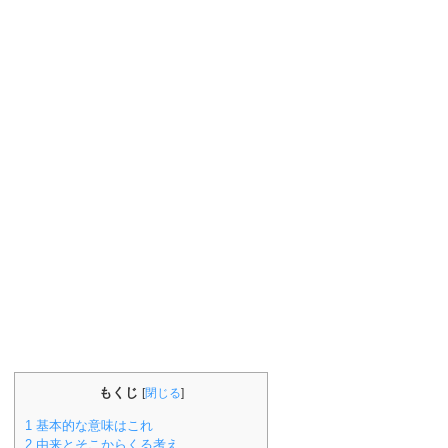
もくじ
[
閉じる
]
1
基本的な意味はこれ
2
由来とそこからくる考え