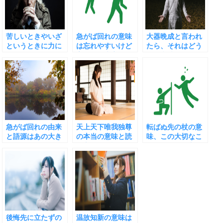
苦しいときやいざ
急がば回れの意味
大器晩成と言われ
というときに力に
は忘れやすいけど
たら、それはどう
なることわざと慣
忘れると大変
いう意味なの？
用句
急がば回れの由来
天上天下唯我独尊
転ばぬ先の杖の意
と語源はあの大き
の本当の意味と読
味、この大切なこ
な湖
み方、つい誤用し
とわざの使い方と
そうですが…
類義語たち
後悔先に立たずの
温故知新の意味は