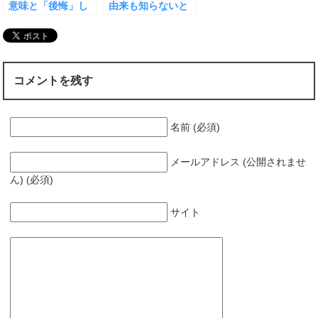
意味と「後悔」し
由来も知らないと
ないためにできる
お説教みたいにな
こと
るかも
コメントを残す
名前 (必須)
メールアドレス (公開されませ
ん) (必須)
サイト