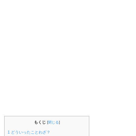
もくじ
[
閉じる
]
1
どういったことわざ？