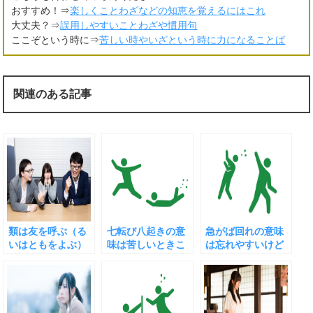
おすすめ！⇒
楽しくことわざなどの知恵を覚えるにはこれ
大丈夫？⇒
誤用しやすいことわざや慣用句
ここぞという時に⇒
苦しい時やいざという時に力になることば
関連のある記事
類は友を呼ぶ（る
七転び八起きの意
急がば回れの意味
いはともをよぶ）
味は苦しいときこ
は忘れやすいけど
の意味と、意外な
そ思い出したいも
忘れると大変
落とし穴
の