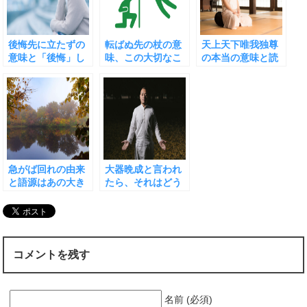
後悔先に立たずの
転ばぬ先の杖の意
天上天下唯我独尊
意味と「後悔」し
味、この大切なこ
の本当の意味と読
ないためにできる
とわざの使い方と
み方、つい誤用し
こと
類義語たち
そうですが…
急がば回れの由来
大器晩成と言われ
と語源はあの大き
たら、それはどう
な湖
いう意味なの？
コメントを残す
名前 (必須)