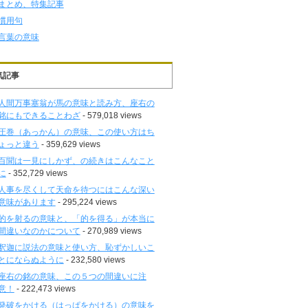
まとめ、特集記事
慣用句
言葉の意味
気記事
人間万事塞翁が馬の意味と読み方、座右の
銘にもできることわざ
- 579,018 views
圧巻（あっかん）の意味、この使い方はち
ょっと違う
- 359,629 views
百聞は一見にしかず、の続きはこんなこと
に
- 352,729 views
人事を尽くして天命を待つにはこんな深い
意味があります
- 295,224 views
的を射るの意味と、「的を得る」が本当に
間違いなのかについて
- 270,989 views
釈迦に説法の意味と使い方、恥ずかしいこ
とにならぬように
- 232,580 views
座右の銘の意味、この５つの間違いに注
意！
- 222,473 views
発破をかける（はっぱをかける）の意味を