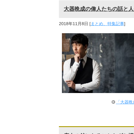
大器晩成の偉人たちの話と人
2018年11月8日
[
まとめ、特集記事
]
「大器晩