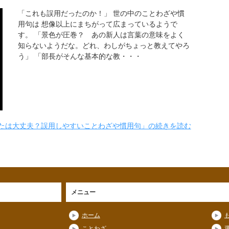
「これも誤用だったのか！」 世の中のことわざや慣
用句は 想像以上にまちがって広まっているようで
す。 「景色が圧巻？ あの新人は言葉の意味をよく
知らないようだな。どれ、わしがちょっと教えてやろ
う」 「部長がそんな基本的な教・・・
たは大丈夫？誤用しやすいことわざや慣用句」の続きを読む
メニュー
ホーム
ことわざ