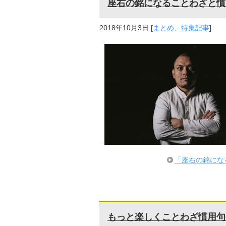
座右の銘になることわざと慣
2018年10月3日
[
まとめ、特集記事
]
「座右の銘にな
もっと楽しくことわざ慣用句