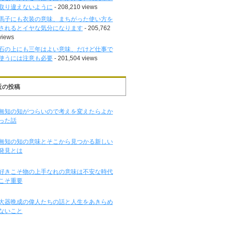
取り違えないように
- 208,210 views
馬子にも衣装の意味、まちがった使い方を
されるとイヤな気分になります
- 205,762
views
石の上にも三年はよい意味、だけど仕事で
使うには注意も必要
- 201,504 views
近の投稿
無知の知がつらいので考えを変えたらよか
った話
無知の知の意味とそこから見つかる新しい
発見とは
好きこそ物の上手なれの意味は不安な時代
こそ重要
大器晩成の偉人たちの話と人生をあきらめ
ないこと