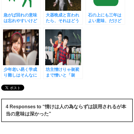
急がば回れの意味
大器晩成と言われ
石の上にも三年は
は忘れやすいけど
たら、それはどう
よい意味、だけど
忘れると大変
いう意味なの？
仕事で使うには注
意も必要
少年老い易く学成
坊主憎けりゃ袈裟
り難しはそんなに
まで憎いと「袈
暗い意味のことわ
裟」について、気
ざじゃない！
をつけることは？
4 Responses to “情けは人の為ならずは誤用されるが本
当の意味は深かった”