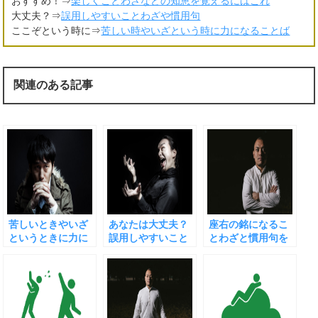
おすすめ！⇒
楽しくことわざなどの知恵を覚えるにはこれ
大丈夫？⇒
誤用しやすいことわざや慣用句
ここぞという時に⇒
苦しい時やいざという時に力になることば
関連のある記事
苦しいときやいざ
あなたは大丈夫？
座右の銘になるこ
というときに力に
誤用しやすいこと
とわざと慣用句を
なることわざと慣
わざや慣用句
目的ごとに分けま
用句
した