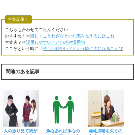
特集記事！
こちらも合わせてごらんください
おすすめ！⇒
楽しくことわざなどの知恵を覚えるにはこれ
大丈夫？⇒
誤用しやすいことわざや慣用句
ここぞという時に⇒
苦しい時やいざという時に力になることば
関連のある記事
人の振り見て我が
魚心あれば水心の
画竜点睛を欠くの