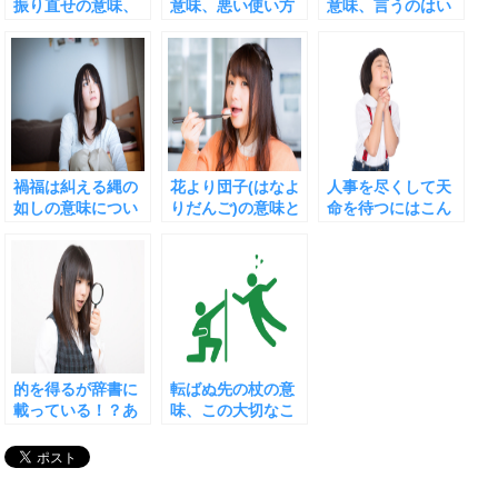
振り直せの意味、
意味、悪い使い方
意味、言うのはい
なぜこんなにも言
ばかりじゃない！
いが言われたら注
われるのか
意！
禍福は糾える縄の
花より団子(はなよ
人事を尽くして天
如しの意味につい
りだんご)の意味と
命を待つにはこん
て。ドラえもんに
使い方の注意
な深い意味があり
も使われたことわ
ます
ざ
的を得るが辞書に
転ばぬ先の杖の意
載っている！？あ
味、この大切なこ
ちこち調べた結果
とわざの使い方と
類義語たち